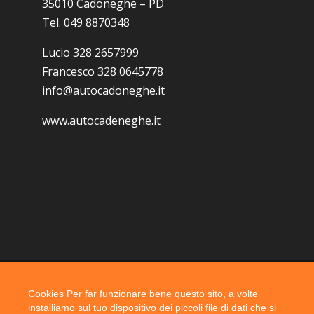
35010 Cadoneghe – PD
Tel. 049 8870348
Lucio 328 2657999
Francesco 328 0645778
info@autocadoneghe.it
www.autocadeneghe.it
Cookies Per far funzionare bene questo sito, a volte
Coyright 2019 @ autocadoneghe s.a.s.
installiamo sul tuo dispositivo dei piccoli file di dati che si