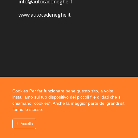
info@autocadoneghe.it
www.autocadeneghe.it
Cookies Per far funzionare bene questo sito, a volte
Coyright 2019 @ autocadoneghe s.a.s.
installiamo sul tuo dispositivo dei piccoli file di dati che si
chiamano "cookies". Anche la maggior parte dei grandi siti
fanno lo stesso.
Accetta