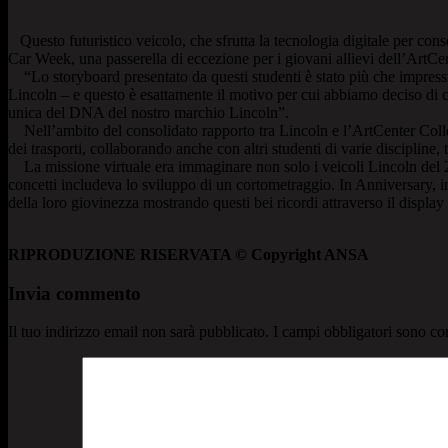
Questo futuristico veicolo, che sfrutta la tecnologia digitale per cons
Car Week, una passerella di eccezione per i giovani allievi dell’ArtCe
“Lo storyboard presentato da questi studenti è stato più che impressio
Lincoln – e questo è esattamente il motivo per cui abbiamo deciso di cr
unica del DNA del nostro marchio Lincoln”.
Nell’ambito del consolidato rapporto tra Lincoln e l’ArtCenter Colleg
dei trasporti, collaborando anche con altri studenti di varie discipline, 
La missione virtuale era immaginare non solo i veicoli Lincoln del 204
concetti includeva lo sviluppo di un cortometraggio. In Anniversary, in 
della loro giovinezza mostrando questi bei ricordi attraverso il display
RIPRODUZIONE RISERVATA © Copyright ANSA
Invia commento
Il tuo indirizzo email non sarà pubblicato.
I campi obbligatori sono co