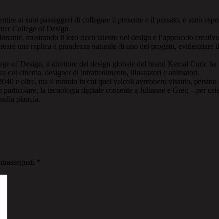
entire ai suoi passeggeri di collegare il presente e il passato, è stato 
nter College of Design.
nante, mostrando il loro ricco talento nel design e l’approccio creativo
eare una replica a grandezza naturale di uno dei progetti, evidenziare il
e of Design, il direttore del design globale del brand Kemal Curic ha 
tra cui cinema, designer di intrattenimento, illustratori e animatori.
0 e oltre, ma il mondo in cui quei veicoli avrebbero vissuto, persino l
particolare, la tecnologia digitale consente a Julianne e Greg – per cele
 sulla plancia.
ntrassegnati
*