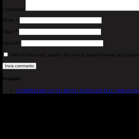
Commento
Nome
*
Email
*
Sito web
Salva il mio nome, email e sito web in questo browser per la pro
Prodotti
COMPRIAMO AUTO MOTO FURGONI DAL 1999 IN PO
AUTOCADONEGHE S.A.S
Via Strada del Santo, 125/126
35010 Cadoneghe – PD
Tel. 049 8870348
Lucio 328 2657999