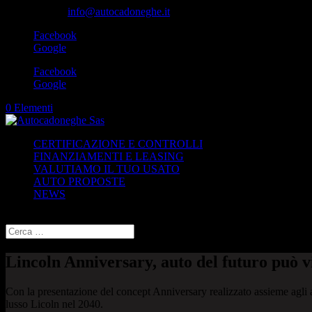
049-8870348
info@autocadoneghe.it
Facebook
Google
Facebook
Google
0 Elementi
CERTIFICAZIONE E CONTROLLI
FINANZIAMENTI E LEASING
VALUTIAMO IL TUO USATO
AUTO PROPOSTE
NEWS
Seleziona una pagina
Lincoln Anniversary, auto del futuro può v
Con la presentazione del concept Anniversary realizzato assieme agli a
lusso Licoln nel 2040.