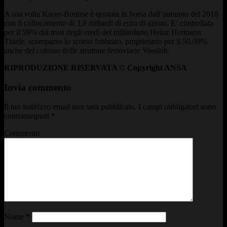
A sua volta Knorr-Bremse è quotata in borsa dall’autunno del 2018
con il collocamento di 3,8 miliardi di euro di azioni. E’ controllata
per il 59% dal trust degli eredi del miliardario Heinz Hermann
Thiele, scomparso lo scorso febbraio, proprietario per il 50,09%
anche del colosso delle strutture ferroviarie Vossloh.
RIPRODUZIONE RISERVATA © Copyright ANSA
Invia commento
Il tuo indirizzo email non sarà pubblicato.
I campi obbligatori sono
contrassegnati
*
Commento
Nome
*