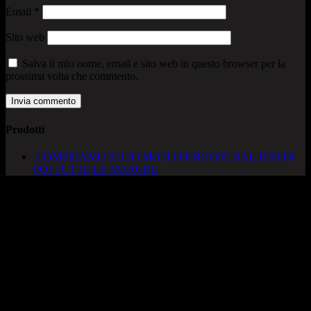
Email
*
Sito web
Salva il mio nome, email e sito web in questo browser per la
prossima volta che commento.
Prodotti
COMPRIAMO AUTO MOTO FURGONI DAL 1999 IN
POI TUTTE LE MARCHE
AUTOCADONEGHE S.A.S
Via Strada del Santo, 125/126
35010 Cadoneghe – PD
Tel. 049 8870348
Lucio 328 2657999
Francesco 328 0645778
info@autocadoneghe.it