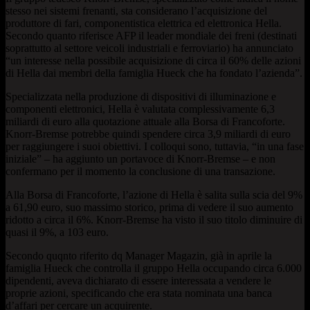
stesso nei sistemi frenanti, sta considerano l’acquisizione del
produttore di fari, componentistica elettrica ed elettronica Hella.
Secondo quanto riferisce AFP il leader mondiale dei freni (destinati
soprattutto al settore veicoli industriali e ferroviario) ha annunciato
“un interesse nella possibile acquisizione di circa il 60% delle azioni
di Hella dai membri della famiglia Hueck che ha fondato l’azienda”.
Specializzata nella produzione di dispositivi di illuminazione e
componenti elettronici, Hella è valutata complessivamente 6,3
miliardi di euro alla quotazione attuale alla Borsa di Francoforte.
Knorr-Bremse potrebbe quindi spendere circa 3,9 miliardi di euro
per raggiungere i suoi obiettivi. I colloqui sono, tuttavia, “in una fase
iniziale” – ha aggiunto un portavoce di Knorr-Bremse – e non
confermano per il momento la conclusione di una transazione.
Alla Borsa di Francoforte, l’azione di Hella è salita sulla scia del 9%
a 61,90 euro, suo massimo storico, prima di vedere il suo aumento
ridotto a circa il 6%. Knorr-Bremse ha visto il suo titolo diminuire di
quasi il 9%, a 103 euro.
Secondo quqnto riferito dq Manager Magazin, già in aprile la
famiglia Hueck che controlla il gruppo Hella occupando circa 6.000
dipendenti, aveva dichiarato di essere interessata a vendere le
proprie azioni, specificando che era stata nominata una banca
d’affari per cercare un acquirente.