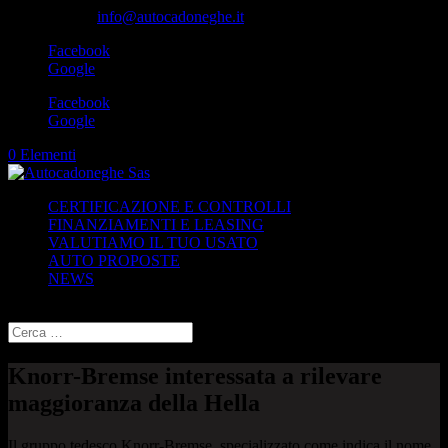
049-8870348
info@autocadoneghe.it
Facebook
Google
Facebook
Google
0 Elementi
CERTIFICAZIONE E CONTROLLI
FINANZIAMENTI E LEASING
VALUTIAMO IL TUO USATO
AUTO PROPOSTE
NEWS
Seleziona una pagina
Knorr-Bremse interessata a rilevare
maggioranza della Hella
Il gruppo tedesco Knorr-Bremse, specializzato come indica il nome