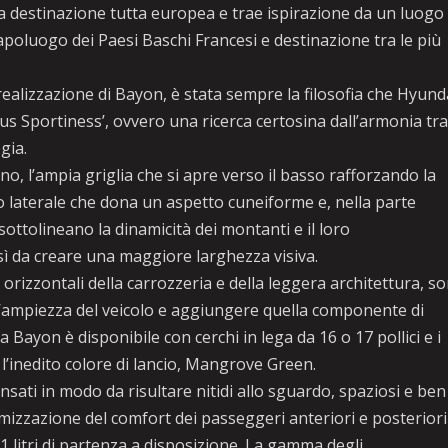
a destinazione tutta europea e trae ispirazione da un luogo 
capoluogo dei Paesi Baschi Francesi e destinazione tra le più
 realizzazione di Bayon, è stata sempre la filosofia che Hyund
us Sportiness’, ovvero una ricerca certosina dall’armonia tr
gia.
rno, l’ampia griglia che si apre verso il basso rafforzando la
lo laterale che dona un aspetto cuneiforme e, nella parte
 sottolineano la dinamicità dei montanti e il loro
sì da creare una maggiore larghezza visiva.
 orizzontali della carrozzeria e della leggera architettura, s
’ampiezza del veicolo e aggiungere quella componente di
ayon è disponibile con cerchi in lega da 16 o 17 pollici e i
 l’inedito colore di lancio, Mangrove Green.
ensati in modo da risultare nitidi allo sguardo, spaziosi e ben
imizzazione del comfort dei passeggeri anteriori e posteriori
11 litri di partenza a disposizione. La gamma degli