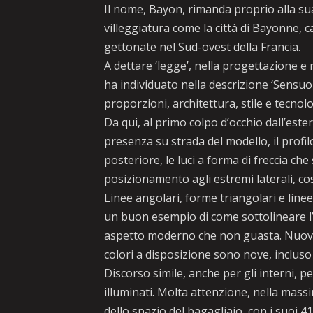
Il nome, Bayon, rimanda proprio alla su
villeggiatura come la città di Bayonne, 
gettonate nel Sud-ovest della Francia.
A dettare ‘legge’, nella progettazione e
ha individuato nella descrizione ‘Sensuo
proporzioni, architettura, stile e tecnolo
Da qui, al primo colpo d’occhio dall’este
presenza su strada del modello, il profi
posteriore, le luci a forma di freccia che
posizionamento agli estremi laterali, co
Linee angolari, forme triangolari e linee
un buon esempio di come sottolineare l
aspetto moderno che non guasta. Nuova B
colori a disposizione sono nove, incluso
Discorso simile, anche per gli interni, p
illuminati. Molta attenzione, nella mass
dello spazio del bagagliaio, con i suoi 4