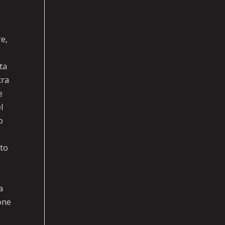
re,
,
ta
tra
e
l
o
ato
a
one