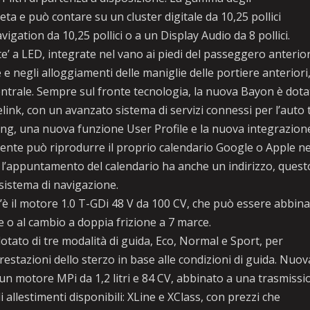
ta e può contare su un cluster digitale da 10,25 pollici
ation da 10,25 pollici o a un Display Audio da 8 pollici.
 a LED, integrate nel vano ai piedi del passeggero anterio
 e negli alloggiamenti delle maniglie delle portiere anteriori
ntrale. Sempre sul fronte tecnologia, la nuova Bayon è dota
ink, con un avanzato sistema di servizi connessi per l’auto 
ing, una nuova funzione User Profile e la nuova integrazion
ducente può riprodurre il proprio calendario Google o Apple ne
e l’appuntamento del calendario ha anche un indirizzo, quest
sistema di navigazione.
c’è il motore 1.0 T-GDi 48 V da 100 CV, che può essere abbin
 o al cambio a doppia frizione a 7 marce.
dotato di tre modalità di guida, Eco, Normal e Sport, per
restazioni dello sterzo in base alle condizioni di guida. Nuov
n motore MPi da 1,2 litri e 84 CV, abbinato a una trasmissi
allestimenti disponibili: XLine e XClass, con prezzi che