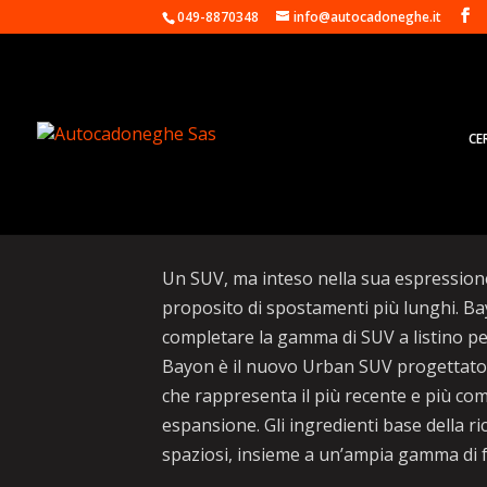
049-8870348
info@autocadoneghe.it
CE
Hyundai Bayon, il SUV ‘
Un SUV, ma inteso nella sua espressione 
proposito di spostamenti più lunghi. Ba
completare la gamma di SUV a listino p
Bayon è il nuovo Urban SUV progettato 
che rappresenta il più recente e più co
espansione. Gli ingredienti base della ri
spaziosi, insieme a un’ampia gamma di fun