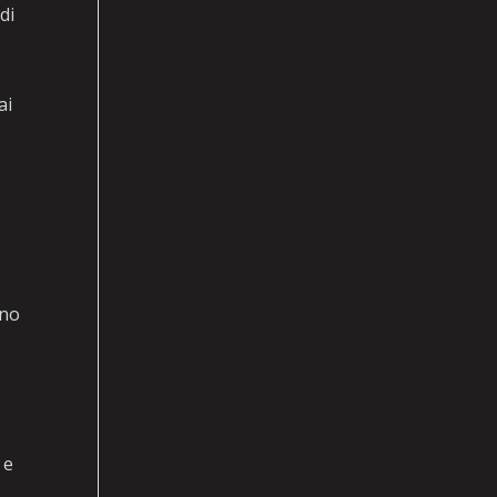
di
ai
a
ono
 e