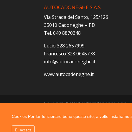
AUTOCADONEGHE S.A.S
Via Strada del Santo, 125/126
35010 Cadoneghe – PD
Tel. 049 8870348
Lucio 328 2657999
Francesco 328 0645778
info@autocadoneghe.it
www.autocadeneghe.it
Coyright 2019 @ autocadoneghe s.a.s.
Cookies Per far funzionare bene questo sito, a volte installiamo su
Accetta