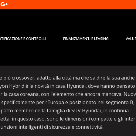
RTIFICAZIONE E CONTROLLI
FINANZIAMENTI E LEASING
VALU
crossover’ si unisce alla famiglia
più crossover, adatto alla città ma che sa dire la sua anche
yon Hybrid è la novità in casa Hyundai, dove hanno pensato 
er la casa coreana, con l’elemento che ancora mancava. Nuo
specificamente per l’Europa e posizionato nel segmento B,
mpatto membro della famiglia di SUV Hyundai, in continua
cetta, in questo caso, sono le dimensioni compatte e gli inter
zioni intelligenti di sicurezza e connettività.