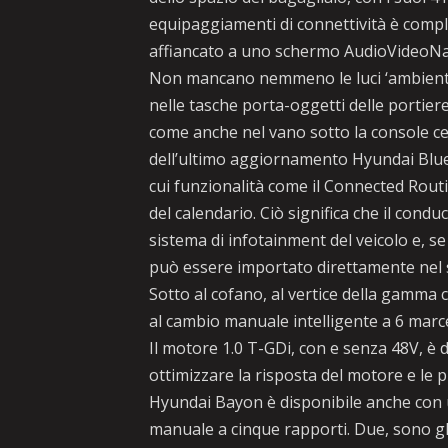
equipaggiamenti di connettività è comple
affiancato a uno schermo AudioVideoNavig
Non mancano nemmeno le luci ‘ambiente’
nelle tasche porta-oggetti delle portiere
come anche nel vano sotto la console ce
dell’ultimo aggiornamento Hyundai Bluel
cui funzionalità come il Connected Rout
del calendario. Ciò significa che il con
sistema di infotainment del veicolo e, s
può essere importato direttamente nel 
Sotto al cofano, al vertice della gamma 
al cambio manuale intelligente a 6 marce
Il motore 1.0 T-GDi, con e senza 48V, è 
ottimizzare la risposta del motore e le p
Hyundai Bayon è disponibile anche con u
manuale a cinque rapporti. Due, sono gli 