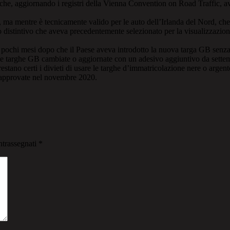
 che, aggiornando i registri della Vienna Convention on Road Traffic, a
a mentre è tecnicamente valido per le auto dell’Irlanda del Nord, che 
 distintivo che aveva precedentemente selezionato per la visualizzazione
ochi mesi dopo che il Paese aveva introdotto la nuova targa GB senza l
e targhe GB cambiate o aggiornate con un adesivo aggiuntivo da sette
tano certi i divieti di usare le targhe d’immatricolazione nere o argent
 approvate nel novembre 2020.
ntrassegnati
*