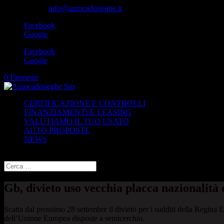
049-8870348
info@autocadoneghe.it
Facebook
Google
Facebook
Google
0 Elementi
CERTIFICAZIONE E CONTROLLI
FINANZIAMENTI E LEASING
VALUTIAMO IL TUO USATO
AUTO PROPOSTE
NEWS
Seleziona una pagina
Gb, divieto uso vecchia placca nazionalità 
Scatta dal prossimo 28 settembre il divieto per i sudditi della Regina E
dell’Unione Europea disposte a semicerchio.