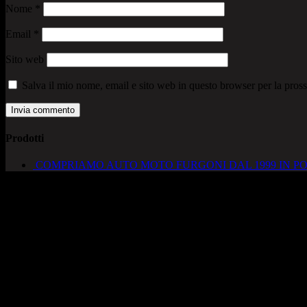
Nome
*
Email
*
Sito web
Salva il mio nome, email e sito web in questo browser per la pro
Prodotti
COMPRIAMO AUTO MOTO FURGONI DAL 1999 IN PO
AUTOCADONEGHE S.A.S
Via Strada del Santo, 125/126
35010 Cadoneghe – PD
Tel. 049 8870348
Lucio 328 2657999
Francesco 328 0645778
info@autocadoneghe.it