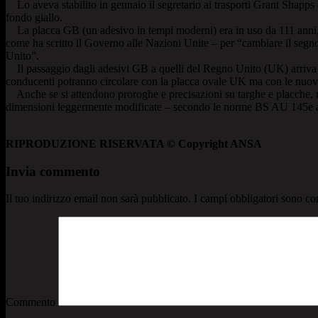
Lo aveva stabilito in gennaio il segretario ai trasporti Grant Shapps
fondo giallo.
La placca GB (un adesivo in tempi moderni) era in uso da 111 anni, m
come ha scritto il Governo alle Nazioni Unite – per “cambiare il segno
Unito”.
Il passaggio dagli adesivi GB a quelli del Regno Unito (UK) arriva p
conducenti potranno circolare con la placca ovale UK ma con le nuov
Anche se si attendono proroghe e precisazioni su targhe e placche, res
dimensioni leggermente modificate – secondo le norme BS AU 145e
RIPRODUZIONE RISERVATA © Copyright ANSA
Invia commento
Il tuo indirizzo email non sarà pubblicato.
I campi obbligatori sono co
Commento