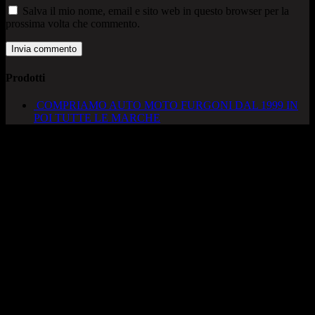
Salva il mio nome, email e sito web in questo browser per la
prossima volta che commento.
Prodotti
COMPRIAMO AUTO MOTO FURGONI DAL 1999 IN
POI TUTTE LE MARCHE
AUTOCADONEGHE S.A.S
Via Strada del Santo, 125/126
35010 Cadoneghe – PD
Tel. 049 8870348
Lucio 328 2657999
Francesco 328 0645778
info@autocadoneghe.it
www.autocadeneghe.it