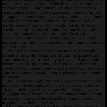
un’auto deve essere rock o cool? Difficile stabilirlo. Ma una cosa è
certa: pochi modelli, come la nuova Fiat Tipo Cross riescono a
essere catalogabili in entrambe le categorie, aggiungendo anche il
vantaggio di un interessante rapporto tra contenuti e prezzo. Con il
suo look tranquillizzante, la segmento C della marca Fiat è da
qualche tempo una vera ‘amica’ di famiglia, entrata nel vissuto non
solo di coloro che l’hanno scelta come unica auto da usare nel
lavoro e nel tempo libero, ma anche di chi è alla ricerca – un po’
come si fa con certi elementi di arredamento – di una soluzione
pratica, non ostentativa ma che descriva un atteggiamento mentale al
passo coi tempi.
Considerazioni, queste, che assumono un valore ancora più
generale se riferite alla variante Cross lanciata nel dicembre dello
scorso anno. In questo caso la famiglia, da sempre il pubblico di
riferimento di Fiat Tipo, ha una ulteriore possibilità di scelta, in
sintonia con l’evoluzione dei gusti e delle necessità e allineata con le
esigenze di coloro che guardano con maggiore interesse al mondo
dei crossover.
Tipo Cross derivato dalla hatchback già apprezzata ma lo fa con
una immagine (e una struttura) più forte e aggressiva, grazie alla
sensazione di maggiore larghezza, per effetto del nuovo disegno
della griglia che – estendosi fin sotto i proiettori – cambia l’impatto
visivo e si combina con il diverso assetto (+4 cm ) e quindi con la
maggiore altezza dell’auto (+7 cm).
Il look ‘suv’ della Tipo Cross è il risultato della nuova taratura