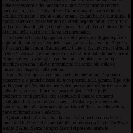
delle sospensioni e dell’adozione di una combinazione cerchio-
pneumatico già vista sulla 500X. Come abbiamo avuto modo di
verificare durante il test su strade urbane, extraurbane e autostrade, il
nuovo assetto da crossover non ha effetti negativi né sul confort né
sulla dimamica di guida, che nei curvoni beneficia tra l’altro a livello
di tenuta della sezione più larga dei pneumatici.
In versione Cross Tipo garantisce una posizione di guida più alta
e quindi il controllo visivo della strada, oltre ad agevolare l’ingresso
e l’uscita dalla vettura. Esternamente l’auto si distingue per i dettagli
in stile ‘crossover’, a cominciare dai codolini su tutta la fiancata e sul
frontale, dove trovano posto anche uno skid plate e un bumper
specifico con una bull-bar prominente che rende più solido e
muscoloso l’aspetto della vettura.
Specifiche di questa versione anche le minigonne, l’estrattore
posteriore e le pratiche barre sul tetto presenti nella gamma Tipo solo
sulla versione SW. Internamente, si apprezza anche l’arricchimento
della dotazione con l’inedito cluster digitale TFT 7 pollici,
totalmente configurabile, che sostituisce il quadro strumenti
analogico. In questo modo chi siede al volante può tenere sotto
controllo, oltre alle informazioni tradizionali, lo stato della vettura, la
parte multimediale e il telefono.
Questo cluster è abbinato alla radio UConnect 5 con schermo
touch da 10,25 pollici e compatibilità wireless con Apple CarPlay e
Android Auto. Senza bisogno di cavi si possono usare le