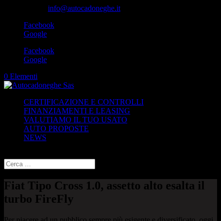
049-8870348
info@autocadoneghe.it
Facebook
Google
Facebook
Google
0 Elementi
CERTIFICAZIONE E CONTROLLI
FINANZIAMENTI E LEASING
VALUTIAMO IL TUO USATO
AUTO PROPOSTE
NEWS
Seleziona una pagina
Fiat Tipo Cross 1.0, assetto alto esalta il
turbo FireFly
Per piacere ad un pubblico sempre più esigente e diversificato, oggi