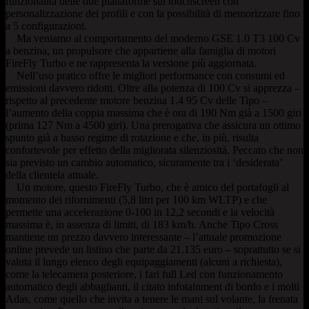
funzionalità delle due piattaforme sul touchscreen con
personalizzazione dei profili e con la possibilità di memorizzare fino
a 5 configurazioni.
Ma veniamo al comportamento del moderno GSE 1.0 T3 100 Cv
a benzina, un propulsore che appartiene alla famiglia di motori
FireFly Turbo e ne rappresenta la versione più aggiornata.
Nell’uso pratico offre le migliori performance con consumi ed
emissioni davvero ridotti. Oltre alla potenza di 100 Cv si apprezza –
rispetto al precedente motore benzina 1.4 95 Cv delle Tipo –
l’aumento della coppia massima che è ora di 190 Nm già a 1500 giri
(prima 127 Nm a 4500 giri). Una prerogativa che assicura un ottimo
spunto già a basso regime di rotazione e che, in più, risulta
confortevole per effetto della migliorata silenziosità. Peccato che non
sia previsto un cambio automatico, sicuramente tra i ‘desiderata’
della clientela attuale.
Un motore, questo FireFly Turbo, che è amico del portafogli al
momento dei rifornimenti (5,8 litri per 100 km WLTP) e che
permette una accelerazione 0-100 in 12,2 secondi e la velocità
massima è, in assenza di limiti, di 183 km/h. Anche Tipo Cross
mantiene un prezzo davvero interessante – l’attuale promozione
online prevede un listino che parte da 21.135 euro – soprattutto se si
valuta il lungo elenco degli equipaggiamenti (alcuni a richiesta),
come la telecamera posteriore, i fari full Led con funzionamento
automatico degli abbaglianti, il citato infotainment di bordo e i molti
Adas, come quello che invita a tenere le mani sul volante, la frenata