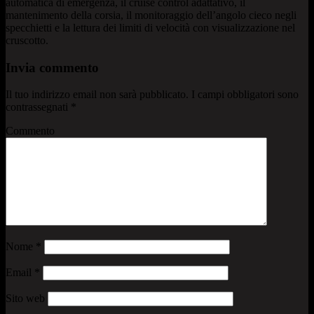
automatica di emergenza, il cruise control adattativo, il
mantenimento della corsia, il monitoraggio dell’angolo cieco negli
specchietti e la lettura dei limiti di velocità con visualizzazione nel
cruscotto.
Invia commento
Il tuo indirizzo email non sarà pubblicato.
I campi obbligatori sono
contrassegnati
*
Commento
Nome
*
Email
*
Sito web