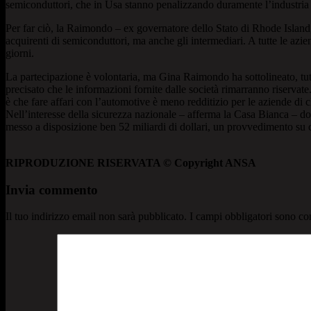
semiconduttori, che in Usa stanno penalizzando duramente l’industria e
Per far ciò, la Raimondo – ex governatore dello Stato di Rhode Island, di
acquirenti di semiconduttori, ma anche gli intermediari. A tutte le azien
giorni.
La partecipazione è volontaria, ma Gina Raimondo ha sottolineato, tutt
precisato che le informazioni fornite dalle società rimarranno riservat
è che fare affari con l’automotive è meno redditizio per le aziende di c
Nell’interesse della sicurezza nazionale – afferma la Casa Bianca – dov
messo a disposizione ben 52 miliardi di dollari, un provvedimento su c
RIPRODUZIONE RISERVATA © Copyright ANSA
Invia commento
Il tuo indirizzo email non sarà pubblicato.
I campi obbligatori sono co