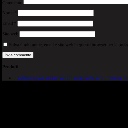
Commento
Nome
*
Email
*
Sito web
Salva il mio nome, email e sito web in questo browser per la pro
Prodotti
COMPRIAMO AUTO MOTO FURGONI DAL 1999 IN PO
AUTOCADONEGHE S.A.S
Via Strada del Santo, 125/126
35010 Cadoneghe – PD
Tel. 049 8870348
Lucio 328 2657999
Francesco 328 0645778