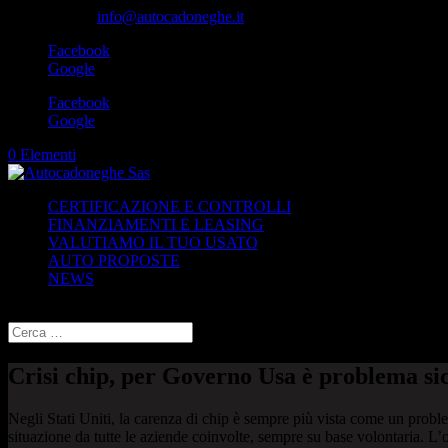
049-8870348
info@autocadoneghe.it
Facebook
Google
Facebook
Google
0 Elementi
CERTIFICAZIONE E CONTROLLI
FINANZIAMENTI E LEASING
VALUTIAMO IL TUO USATO
AUTO PROPOSTE
NEWS
Seleziona una pagina
Crisi chip, per Governo Usa è problema si
Negli Stati Uniti, la carenza di chip è sempre più vista come un probl
situazione da tutte le aziende coinvolte, sempre su base volontaria. L’o