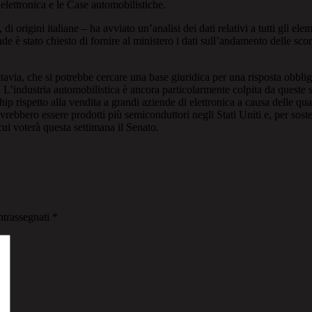
lettronica e le Case automobilistiche.
 origini italiane – ha avviato un’analisi dei dati relativi a tutti gli el
de è stato chiesto di fornire al ministero i dati sull’andamento delle sco
avia, che si potrebbe cercare una base giuridica per una risposta obblig
e. L’industria automobilistica è ancora particolarmente colpita da queste 
hip rispetto alla vendita a grandi aziende di elettronica a causa delle qua
rebbero essere prodotti più semiconduttori negli Stati Uniti e, per soste
ui voterà questa settimana il Senato.
ntrassegnati
*