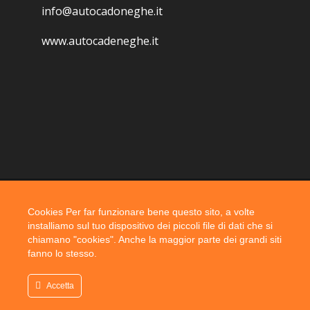
info@autocadoneghe.it
www.autocadeneghe.it
Cookies Per far funzionare bene questo sito, a volte
Coyright 2019 @ autocadoneghe s.a.s.
installiamo sul tuo dispositivo dei piccoli file di dati che si
chiamano "cookies". Anche la maggior parte dei grandi siti
fanno lo stesso.
Accetta