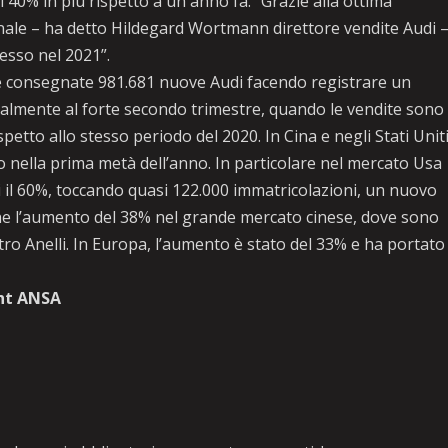
il 40% in più rispetto a un anno fa. “Grazie alla ottima
nale – ha detto Hildegard Wortmann direttore vendite Audi 
esso nel 2021”.
 consegnate 981.681 nuove Audi facendo registrare un
palmente al forte secondo trimestre, quando le vendite sono
petto allo stesso periodo del 2020. In Cina e negli Stati Unit
o nella prima metà dell’anno. In particolare nel mercato Usa
si il 60%, toccando quasi 122.000 immatricolazioni, un nuovo
che l’aumento del 38% nel grande mercato cinese, dove sono
ro Anelli. In Europa, l’aumento è stato del 33% e ha portato
ht ANSA